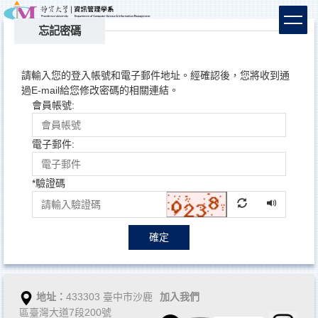
跳
到
忘記密碼
主
要
內
請輸入您的登入帳號和電子郵件地址。經確認後，您將收到通
容
過E-mail給您修改密碼的相關連結。
區
會員帳號:
電子郵件:
*
驗證碼
確定
地址：
433303 臺中市沙鹿
加入我們
區臺灣大道7段200號